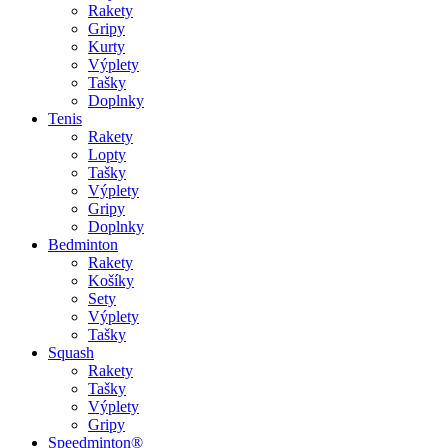
Rakety
Gripy
Kurty
Výplety
Tašky
Doplnky
Tenis
Rakety
Lopty
Tašky
Výplety
Gripy
Doplnky
Bedminton
Rakety
Košíky
Sety
Výplety
Tašky
Squash
Rakety
Tašky
Výplety
Gripy
Speedminton®