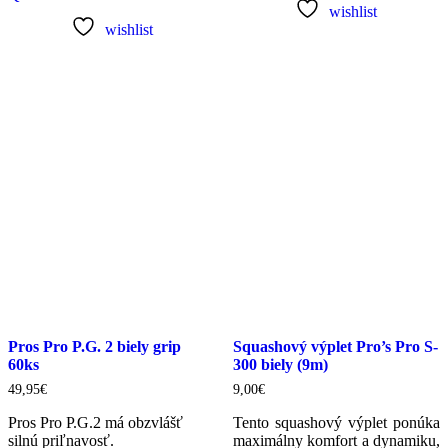
wishlist
wishlist
Pros Pro P.G. 2 biely grip
Squashový výplet Pro’s Pro S-
60ks
300 biely (9m)
49,95
€
9,00
€
Pros Pro P.G.2 má obzvlášť
Tento squashový výplet ponúka
silnú priľnavosť.
maximálny komfort a dynamiku,