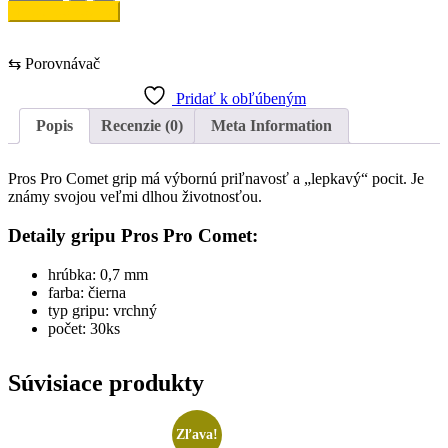
Pros
Pridať do košíka
Pro
Comet
čierny
⇆
Porovnávač
grip
30ks
Pridať k obľúbeným
Popis
Recenzie (0)
Meta Information
Pros Pro Comet grip má výbornú priľnavosť a „lepkavý“ pocit. Je
známy svojou veľmi dlhou životnosťou.
Detaily gripu Pros Pro Comet:
hrúbka: 0,7 mm
farba: čierna
typ gripu: vrchný
počet: 30ks
Súvisiace produkty
Zľava!