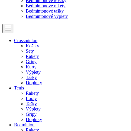
Bedmintonové košíky
Bedmintonové rakety
Bedmintonové tašky
Bedmintonové výplety
Crossminton
Košíky
Sety
Rakety
Gripy
Kurty
Výplety
Tašky
Doplnky
Tenis
Rakety
Lopty
Tašky
Výplety
Gripy
Doplnky
Bedminton
Rakety