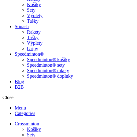
Košíky
Sety
Výplety
Tašky
Squash
Rakety
Tašky
Výplety
Gripy
Speedminton®
Speedminton® košíky
Speedminton® sety
Speedminton® rakety
Speedminton® doplnky
Blog
B2B
Close
Menu
Categories
Crossminton
Košíky
Sety