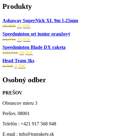
Produkty
Ashaway SuperNick XL 9m 1,25mm
Pôvodná
Aktuálna
20,00
€
15,00
€
cena
cena
Speedminton set junior oranžový
bola:
je:
Pôvodná
Aktuálna
44,95
€
33,95
€
20,00€.
15,00€.
cena
cena
Speedminton Blade DX raketa
bola:
je:
Pôvodná
Aktuálna
109,95
€
99,95
€
44,95€.
33,95€.
cena
cena
Head Team 3ks
bola:
je:
Pôvodná
Aktuálna
6,50
€
4,99
€
109,95€.
99,95€.
cena
cena
bola:
je:
Osobný odber
6,50€.
4,99€.
PREŠOV
Obrancov mieru 3
Prešov, 08001
Telefón : +421 917 568 948
E-mail : info@toprakety.sk