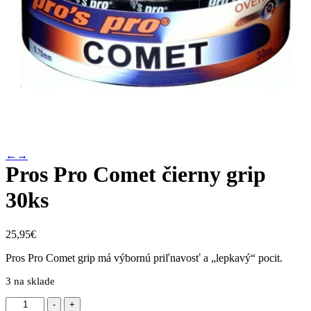
←
→
Pros Pro Comet čierny grip
30ks
25,95
€
Pros Pro Comet grip má výbornú priľnavosť a „lepkavý“ pocit.
3 na sklade
množstvo
-
+