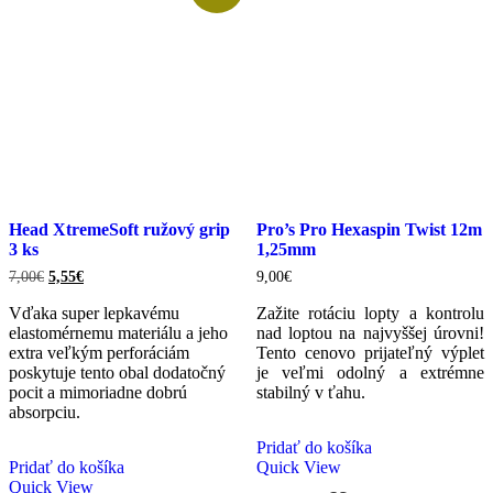
Head XtremeSoft ružový grip
Pro’s Pro Hexaspin Twist 12m
3 ks
1,25mm
Pôvodná
Aktuálna
7,00
€
5,55
€
9,00
€
cena
cena
bola:
je:
Vďaka super lepkavému
Zažite rotáciu lopty a kontrolu
7,00€.
5,55€.
elastomérnemu materiálu a jeho
nad loptou na najvyššej úrovni!
extra veľkým perforáciám
Tento cenovo prijateľný výplet
poskytuje tento obal dodatočný
je veľmi odolný a extrémne
pocit a mimoriadne dobrú
stabilný v ťahu.
absorpciu.
Pridať do košíka
Pridať do košíka
Quick View
Quick View