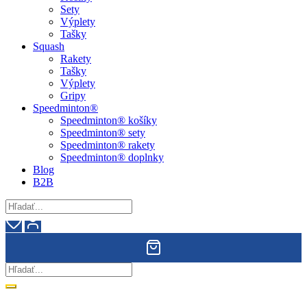
Sety
Výplety
Tašky
Squash
Rakety
Tašky
Výplety
Gripy
Speedminton®
Speedminton® košíky
Speedminton® sety
Speedminton® rakety
Speedminton® doplnky
Blog
B2B
Doprava zdarma pri nákupe nad 90€!