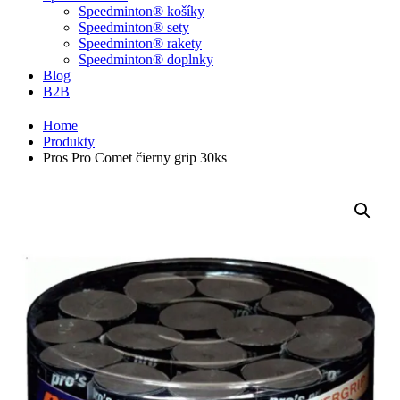
Speedminton® košíky
Speedminton® sety
Speedminton® rakety
Speedminton® doplnky
Blog
B2B
Home
Produkty
Pros Pro Comet čierny grip 30ks