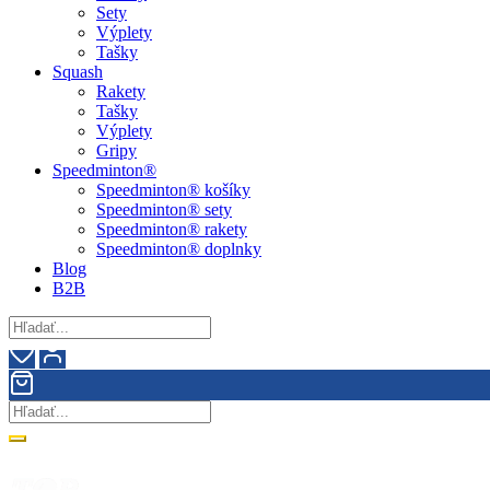
Sety
Výplety
Tašky
Squash
Rakety
Tašky
Výplety
Gripy
Speedminton®
Speedminton® košíky
Speedminton® sety
Speedminton® rakety
Speedminton® doplnky
Blog
B2B
Doprava zdarma pri nákupe nad 90€!