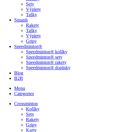
Sety
Výplety
Tašky
Squash
Rakety
Tašky
Výplety
Gripy
Speedminton®
Speedminton® košíky
Speedminton® sety
Speedminton® rakety
Speedminton® doplnky
Blog
B2B
Menu
Categories
Crossminton
Košíky
Sety
Rakety
Gripy
Kurty