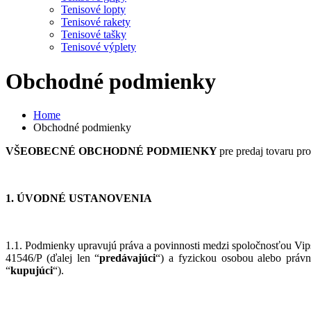
Tenisové lopty
Tenisové rakety
Tenisové tašky
Tenisové výplety
Obchodné podmienky
Home
Obchodné podmienky
VŠEOBECNÉ OBCHODNÉ PODMIENKY
pre predaj tovaru pr
1. ÚVODNÉ USTANOVENIA
1.1. Podmienky upravujú práva a povinnosti medzi spoločnosťou Vips
41546/P (ďalej len “
predávajúci
“) a fyzickou osobou alebo právn
“
kupujúci
“).