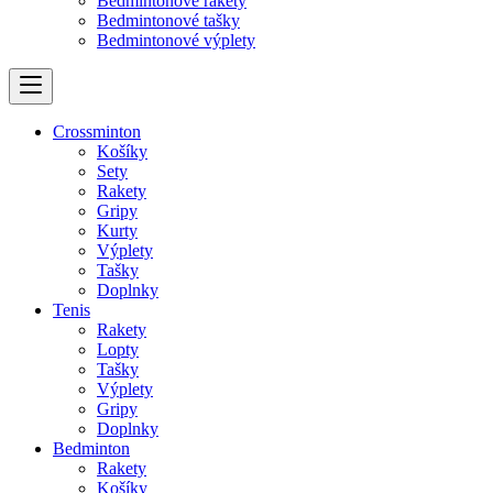
Bedmintonové rakety
Bedmintonové tašky
Bedmintonové výplety
Crossminton
Košíky
Sety
Rakety
Gripy
Kurty
Výplety
Tašky
Doplnky
Tenis
Rakety
Lopty
Tašky
Výplety
Gripy
Doplnky
Bedminton
Rakety
Košíky