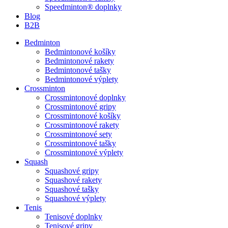
Speedminton® doplnky
Blog
B2B
Bedminton
Bedmintonové košíky
Bedmintonové rakety
Bedmintonové tašky
Bedmintonové výplety
Crossminton
Crossmintonové doplnky
Crossmintonové gripy
Crossmintonové košíky
Crossmintonové rakety
Crossmintonové sety
Crossmintonové tašky
Crossmintonové výplety
Squash
Squashové gripy
Squashové rakety
Squashové tašky
Squashové výplety
Tenis
Tenisové doplnky
Tenisové gripy