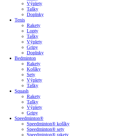
Výplety
Tašky
Doplnky
Tenis
Rakety
Lopty
Tašky
Výplety
Gripy
Doplnky
Bedminton
Rakety
Košíky
Sety
Výplety
Tašky
Squash
Rakety
Tašky
Výplety
Gripy
Speedminton®
Speedminton® košíky
Speedminton® sety
Speedminton® rakety