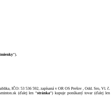
dmienky
“).
ublika, IČO: 53 536 592, zapísaná v OR OS Prešov , Odd. Sro, Vl. č.
minton.sk (ďalej len “
stránka
“) kupuje ponúkaný tovar (ďalej len