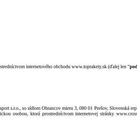
ostredníctvom internetového obchodu www.toprakety.sk (ďalej len “
po
port s.r.o., so sídlom Obrancov mieru 3, 080 01 Prešov, Slovenská rep
ickou osobou, ktorá prostredníctvom internetovej stránky www.cross