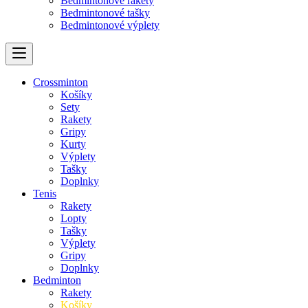
Bedmintonové rakety
Bedmintonové tašky
Bedmintonové výplety
Crossminton
Košíky
Sety
Rakety
Gripy
Kurty
Výplety
Tašky
Doplnky
Tenis
Rakety
Lopty
Tašky
Výplety
Gripy
Doplnky
Bedminton
Rakety
Košíky