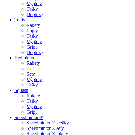
Výplety
Tašky
Doplnky
Tenis
Rakety
Lopty
Tašky
Výplety
Gripy
Doplnky
Bedminton
Rakety
Košíky
Sety
Výplety
Tašky
Squash
Rakety
Tašky
Výplety
Gripy
Speedminton®
Speedminton® košíky
Speedminton® sety
Speedminton® rakety