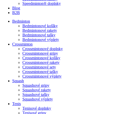
Speedminton® doplnky
Blog
B2B
Bedminton
Bedmintonové košíky
Bedmintonové rakety
Bedmintonové tašky
Bedmintonové výplety
Crossminton
Crossmintonové doplnky
Crossmintonové gripy
Crossmintonové košíky
Crossmintonové rakety
Crossmintonové sety
Crossmintonové tašky
Crossmintonové výplety
Squash
Squashové gripy
Squashové rakety
Squashové tašky
Squashové výplety
Tenis
Tenisové doplnky
Tenisové gripy