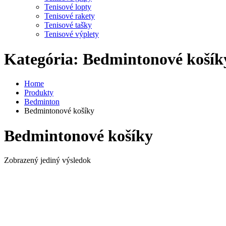
Tenisové lopty
Tenisové rakety
Tenisové tašky
Tenisové výplety
Kategória:
Bedmintonové košík
Home
Produkty
Bedminton
Bedmintonové košíky
Bedmintonové košíky
Zobrazený jediný výsledok