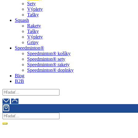
Sety
Výplety
Tašky
Squash
Rakety
Tašky
Výplety
Gripy
Speedminton®
Speedminton® košíky
Speedminton® sety
Speedminton® rakety
Speedminton® doplnky
Blog
B2B
Doprava zdarma pri nákupe nad 90€!