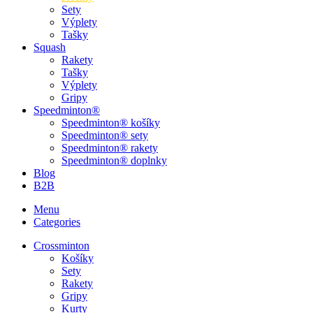
Sety
Výplety
Tašky
Squash
Rakety
Tašky
Výplety
Gripy
Speedminton®
Speedminton® košíky
Speedminton® sety
Speedminton® rakety
Speedminton® doplnky
Blog
B2B
Menu
Categories
Crossminton
Košíky
Sety
Rakety
Gripy
Kurty