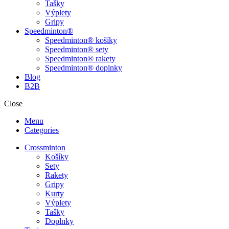
Tašky
Výplety
Gripy
Speedminton®
Speedminton® košíky
Speedminton® sety
Speedminton® rakety
Speedminton® doplnky
Blog
B2B
Close
Menu
Categories
Crossminton
Košíky
Sety
Rakety
Gripy
Kurty
Výplety
Tašky
Doplnky