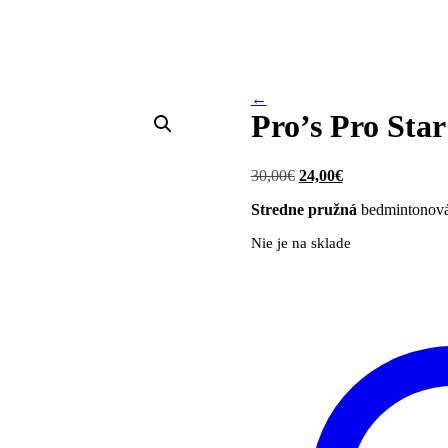
←
Pro’s Pro Star
Pôvodná
Aktuálna
30,00
€
24,00
€
cena
cena
Stredne pružná
bedmintonová 
bola:
je:
30,00€.
24,00€.
Nie je na sklade