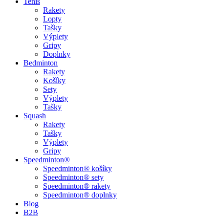
Tenis
Rakety
Lopty
Tašky
Výplety
Gripy
Doplnky
Bedminton
Rakety
Košíky
Sety
Výplety
Tašky
Squash
Rakety
Tašky
Výplety
Gripy
Speedminton®
Speedminton® košíky
Speedminton® sety
Speedminton® rakety
Speedminton® doplnky
Blog
B2B