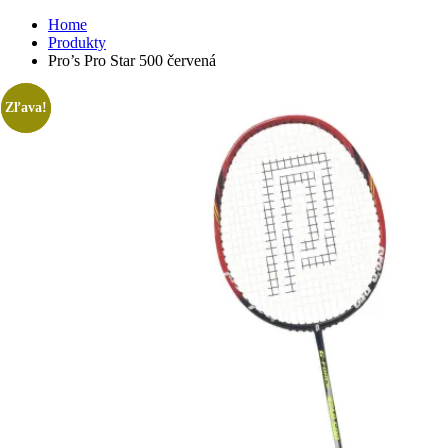
Home
Produkty
Pro’s Pro Star 500 červená
Zľava!
Zľava!