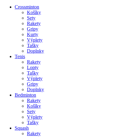
Crossminton
Košíky
Sety
Rakety
Gripy
Kurty
Výplety
Tašky
Doplnky
Tenis
Rakety
Lopty
Tašky
Výplety
Gripy
Doplnky
Bedminton
Rakety
Košíky
Sety
Výplety
Tašky
Squash
Rakety