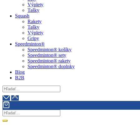
Výplety
Tašky
Squash
Rakety
Tašky
Výplety
Gripy
Speedminton®
Speedminton® košíky
Speedminton® sety
Speedminton® rakety
Speedminton® doplnky
Blog
B2B
Doprava zdarma pri nákupe nad 90€!