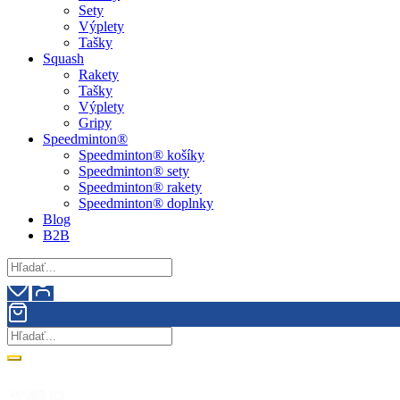
Sety
Výplety
Tašky
Squash
Rakety
Tašky
Výplety
Gripy
Speedminton®
Speedminton® košíky
Speedminton® sety
Speedminton® rakety
Speedminton® doplnky
Blog
B2B
Doprava zdarma pri nákupe nad 90€!