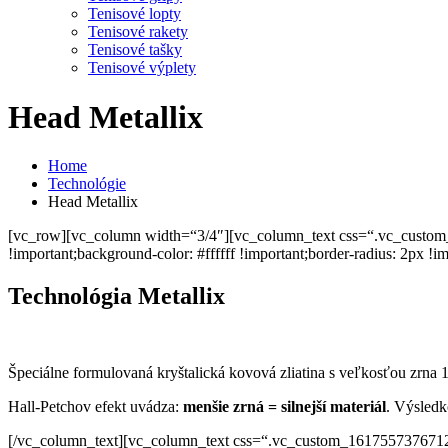
Tenisové lopty
Tenisové rakety
Tenisové tašky
Tenisové výplety
Head Metallix
Home
Technológie
Head Metallix
[vc_row][vc_column width=“3/4″][vc_column_text css=“.vc_custom_1
!important;background-color: #ffffff !important;border-radius: 2px !im
Technológia Metallix
Špeciálne formulovaná kryštalická kovová zliatina s veľkosťou zrna
Hall-Petchov efekt uvádza:
menšie zrná = silnejší materiál
.
Výsledk
[/vc_column_text][vc_column_text css=“.vc_custom_1617557376712{pa