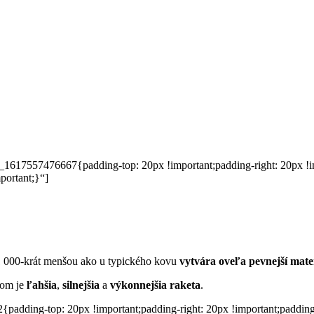
617557476667{padding-top: 20px !important;padding-right: 20px !imp
portant;}“]
 1 000-krát menšou ako u typického kovu
vytvára oveľa pevnejší mate
om je
ľahšia
,
silnejšia
a
výkonnejšia raketa
.
dding-top: 20px !important;padding-right: 20px !important;padding-