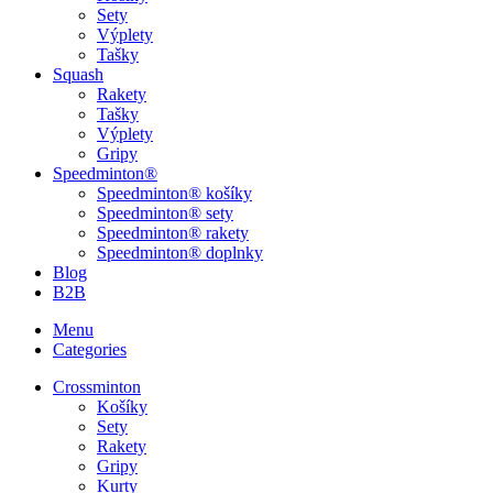
Sety
Výplety
Tašky
Squash
Rakety
Tašky
Výplety
Gripy
Speedminton®
Speedminton® košíky
Speedminton® sety
Speedminton® rakety
Speedminton® doplnky
Blog
B2B
Menu
Categories
Crossminton
Košíky
Sety
Rakety
Gripy
Kurty