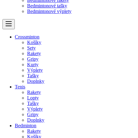
Bedmintonové rakety
Bedmintonové tašky
Bedmintonové výplety
Crossminton
Košíky
Sety
Rakety
Gripy
Kurty
Výplety
Tašky
Doplnky
Tenis
Rakety
Lopty
Tašky
Výplety
Gripy
Doplnky
Bedminton
Rakety
Košíky