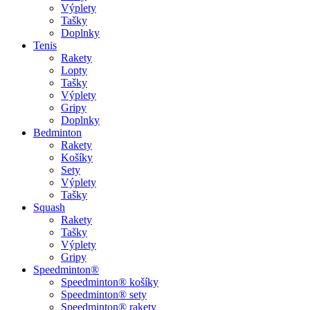
Výplety
Tašky
Doplnky
Tenis
Rakety
Lopty
Tašky
Výplety
Gripy
Doplnky
Bedminton
Rakety
Košíky
Sety
Výplety
Tašky
Squash
Rakety
Tašky
Výplety
Gripy
Speedminton®
Speedminton® košíky
Speedminton® sety
Speedminton® rakety