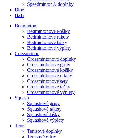
Speedminton® doplnky
Blog
B2B
Bedminton
Bedmintonové košíky
Bedmintonové rakety
Bedmintonové tašky
Bedmintonové výplety
Crossminton
Crossmintonové doplnky
Crossmintonové gripy
Crossmintonové košíky
Crossmintonové rakety
Crossmintonové sety
Crossmintonové tašky
Crossmintonové výplety
Squash
Squashové gripy
Squashové rakety
Squashové tašky
Squashové výplety
Tenis
Tenisové doplnky
Tenisové gripy